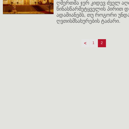
ღმერთმა ჯერ კიდევ ძველ აღ
წინასწარმეტყველის პირით დ
ადამიანებს, თუ როგორი უნ
ღვთისმსახურების ტაძარი.
<
1
2