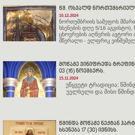
წმ. ოსვალდ ნორთუმბრიელი
10.12.2024
ნორთუმბრიის სამეფოს მმართ
ხსენების დღე 5/18 აგვისტო),
ცხოვრების აღწერის ავტორი
მწერალი - ელფრიკ ეინშემე
მოწამე ვინიფრედა ტრეფინონ
03 (16) ნოემბერს.
15.11.2024
უწყვეტი ტრადიცია: წმი
უელსელი და მისი წმინ
წმინდა მოწამე ნექტან ჰარტ
ხსენება 17 (30) ივნისს.