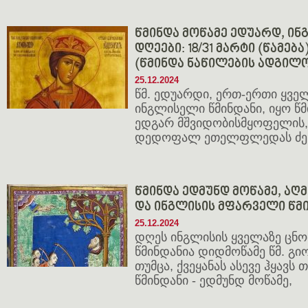
წმინდა მოწამე ედუარდ, ინგ
დღეები: 18/31 მარტი (წამება
(წმინდა ნაწილების ადგილო
25.12.2024
წმ. ედუარდი, ერთ-ერთი ყვე
ინგლისელი წმინდანი, იყო 
ედგარ მშვიდობისმყოფელის,
დედოფალ ეთელფლედას ძე
წმინდა ედმუნდ მოწამე, აღ
და ინგლისის მფარველი წმ
25.12.2024
დღეს ინგლისის ყველაზე ცნ
წმინდანია დიდმოწამე წმ. გ
თუმცა, ქვეყანას ასევე ჰყავს
წმინდანი - ედმუნდ მოწამე,