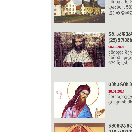
წმინდა სე
დაახლ. 58
(უესტ ფაი
წმ. კადვა
(25) ნოემ
09.12.2024
წმინდა მე
მამის, კა
634 წელს.
ცისკრის 
16.01.2014
მარადიული
ცისკრის მ
წმინდა 