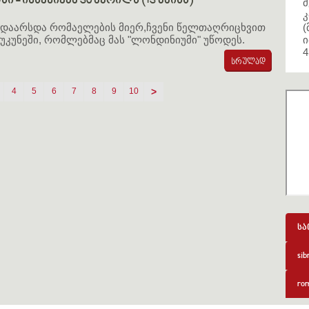
ი - იხსენიება 30 აპრილს (13 მაისს)
მ
კ
დაარსდა რომაელების მიერ,ჩვენი წელთაღრიცხვით
(
უკუნეში, რომლებმაც მას "ლონდინიუმი" უწოდეს.
ი
4
4
5
6
7
8
9
10
>
სა
sib
rom