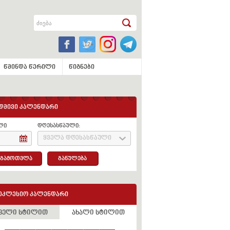
წმინდა წერილი
წიგნები
დმივი კალენდარი
ლი
დღესასწაული:
ყველა დღესასწაული
გამოთვლა
განულება
ეკლესიო კალენდარი
ველი სტილით
ახალი სტილით