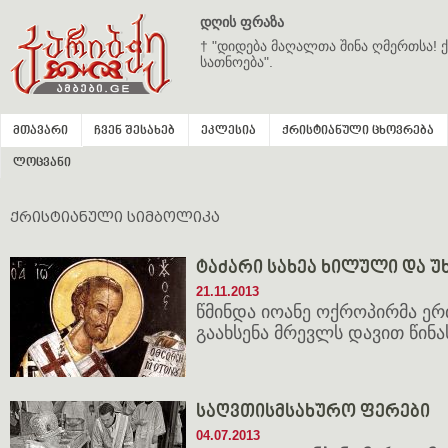
დღის ფრაზა
† "დიდება მაღალთა შინა ღმერთსა! ქ
სათნოება".
მთავარი
ჩვენ შესახებ
ეკლესია
ქრისტიანული ცხოვრება
ლოცვანი
ქრისტიანული სიმბოლიკა
ტაძარი სახეა ხილული და უ
21.11.2013
წმინდა იოანე ოქროპირმა ერ
გაახსენა მრევლს დავით წინა
საღვთისმსახურო ფერები
04.07.2013