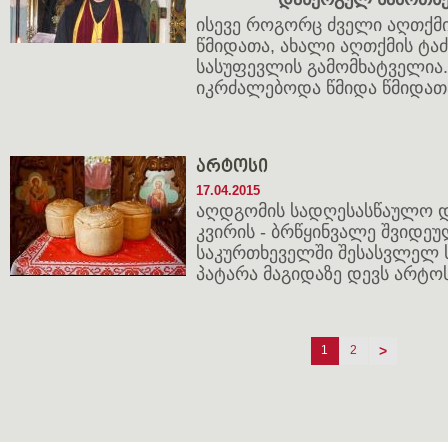
ისევე როგორც ძველი აღთქმი
წმიდათა, ახალი აღთქმის ტა
სასუფევლის გამომხატველია.
იკრძალებოდა წმიდა წმიდათა
არტოსი
17.04.2015
აღდგომის სადღესასწაულო დ
კვირის - ბრწყინვალე შვიდე
საკურთხეველში შესასვლელ 
პატარა მაგიდაზე დევს არტოს
1
2
>