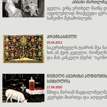
ანბანი მართლმ
ყველა, ვინც ერთხელ მაინც დ
აუცილებლად მიაქცევდა ყურ
საზეიმო შესამოსლებს.
კრეტსაბმელი
25.04.2013
საკურთხეველს ტაძრის შუა ნ
ხის ან ქვის კედელი, რომელზ
და მას კანკელი (ბერძ. "იკონ
წითელი კვერცხი აღდგომის
სიმბოლოა
17.04.2020
წმიდა მარიამ მაგდალინელმა
კვერცხი მიართვა და აღდგომ