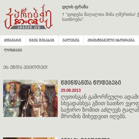
დღის ფრაზა
† "დიდება მაღალთა შინა ღმერთსა! ქ
სათნოება".
მთავარი
ჩვენ შესახებ
ეკლესია
ქრისტიანული ცხოვრება
ლოცვანი
ეს უნდა ვიცოდეთ
წმინდანთა წოდებები
29.08.2013
ღვთისგან გამორჩეული ადამი
სხვადასხვა გზით სათნო ეყ
საჭირო ზომით აძლევს ტალა
შრომის მიხედვით იღებს.