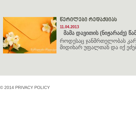
წერილები რედაქციას
11.04.2013
მამა დავითის (ნიჟარაძე) წ
როდესაც ჯანმრთელობას კარ
მიდიხარ უფალთან და იქ ეძებ
© 2014 PRIVACY POLICY
casino
casino
casino
temp
siteleri
siteleri
siteleri
mail
2023
idpcongress.org
bedava
uluslararası
Betpasgiris.vip
mobilcasinositeleri.com
bonus
nakliyat
restbetgiris.co
ilbet
bonus
betpastakip.com
ilbet
veren
restbet.com
giris
siteler