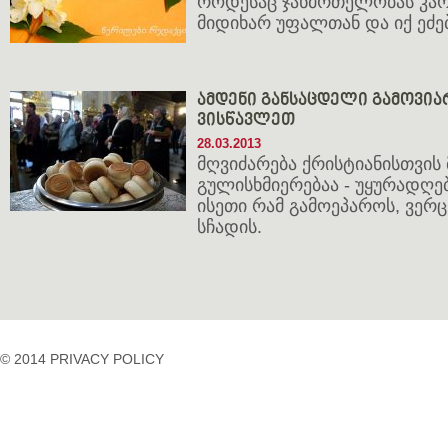
როდესაც ჯანმრთელობას კარ
მიდიხარ უფალთან და იქ ეძებ
ამდენი განსაცდელი გამოვიარ
ვისწავლეთ
28.03.2013
მღვიძარება ქრისტიანისთვის
გულისხმიერებაა - უყურადღე
ისეთი რამ გამოეპაროს, ვერც
სჩადის.
© 2014 PRIVACY POLICY
casino
casino
casino
temp
siteleri
siteleri
siteleri
mail
2023
idpcongress.org
bedava
uluslararası