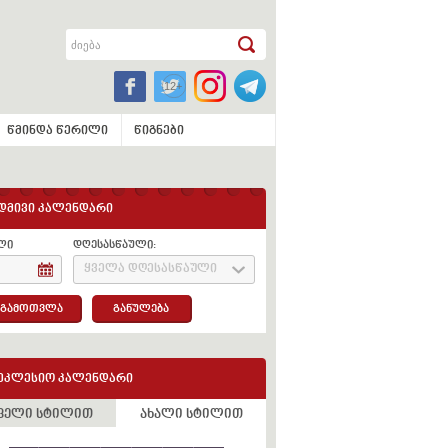
წმინდა წერილი
წიგნები
დმივი კალენდარი
ლი
დღესასწაული:
ყველა დღესასწაული
გამოთვლა
განულება
ეკლესიო კალენდარი
ველი სტილით
ახალი სტილით