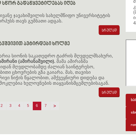
მ
 სწორ გადაწყვეტილებას იღებ
კ
(
ივანე ჯავახიშვილის სახელმწიფო უნივერსიტეტის
ი
რპუსს თავს გუმბათი ადგას.
4
ავშვივით ავტირდები ხოლმე
მარია სიონის საკათედრო ტაძრის მღვდელმსახური,
ამირანი (ამირანაშვილი).
მამა ამირანმა
იდან მღვდლობამდე ძალიან საინტერესო,
ბითი ცხოვრების გზა გაიარა. მას, თავისი
ივი ნიჭის წყალობით, ამქვეყნიური დიდება და
 მოკლებია ხელოვნების თაყვანისმცემლებისაგან.
სა
2
3
4
5
6
7
>
sib
rom