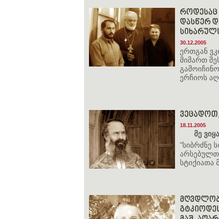
როდესაც 
დასწერ დ
სიხარულ
30.12.2005
ერთგან ვკ
მიმართ შე
გამოიჩინო
ერჩიოს აღ
ვეცადოთ,
18.11.2005
მე ვი
"სიბრძნე 
არსებულთა
სტიქიათა მ
მღვდლობა
გტკიოდეს