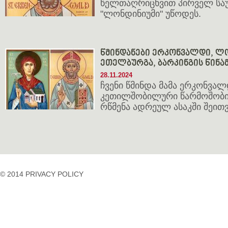
წელთაღრიცხვით პირველ საუ
"ლონდინიუმი" უწოდეს.
წმინდანები ერკონვალდი, ლო
ეთელბურგა, ბარკინგის წინა
28.11.2024
ჩვენი წმინდა მამა ერკონვა
კეთილშობილური წარმოშობი
რწმენა ადრეულ ასაკში შეითვ
© 2014 PRIVACY POLICY
casino
casino
casino
temp
siteleri
siteleri
siteleri
mail
2023
idpcongress.org
bedava
uluslararası
Betpasgiris.vip
mobilcasinositeleri.com
bonus
nakliyat