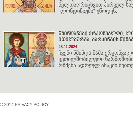
წელთაღრიცხვით პირველ საუ
"ლონდინიუმი" უწოდეს.
წმინდანები ერკონვალდი, ლო
ეთელბურგა, ბარკინგის წინა
28.11.2024
ჩვენი წმინდა მამა ერკონვა
კეთილშობილური წარმოშობი
რწმენა ადრეულ ასაკში შეითვ
© 2014 PRIVACY POLICY
casino
casino
casino
temp
siteleri
siteleri
siteleri
mail
2023
idpcongress.org
bedava
uluslararası