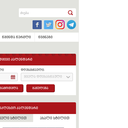
წმინდა წერილი
წიგნები
დმივი კალენდარი
ლი
დღესასწაული:
ყველა დღესასწაული
გამოთვლა
განულება
ეკლესიო კალენდარი
ველი სტილით
ახალი სტილით