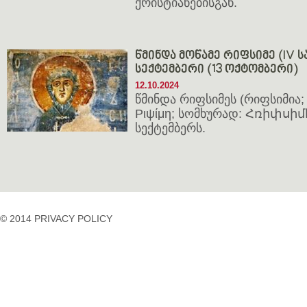
ქრისტიანებისგან.
წმინდა მოწამე რიფსიმე (IV სა
სექტემბერი (13 ოქტომბერი)
12.10.2024
წმინდა რიფსიმეს (რიფსიმია; 
Ριψίμη; სომხურად: Հռիփսիմէ
სექტემბერს.
© 2014 PRIVACY POLICY
casino
casino
casino
temp
siteleri
siteleri
siteleri
mail
2023
idpcongress.org
bedava
uluslararası
Betpasgiris.vip
mobilcasinositeleri.com
bonus
nakliyat
restbetgiris.co
ilbet
bonus