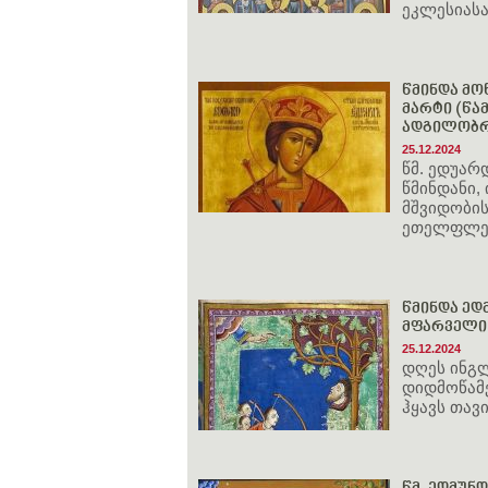
ეკლესიასა
წმინდა მოწ
მარტი (წამ
ადგილობრი
25.12.2024
წმ. ედუარ
წმინდანი,
მშვიდობი
ეთელფლედ
წმინდა ედ
მფარველი 
25.12.2024
დღეს ინგ
დიდმოწამე
ჰყავს თავ