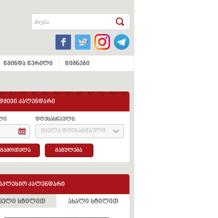
წმინდა წერილი
წიგნები
დმივი კალენდარი
ლი
დღესასწაული:
ყველა დღესასწაული
გამოთვლა
განულება
ეკლესიო კალენდარი
ველი სტილით
ახალი სტილით