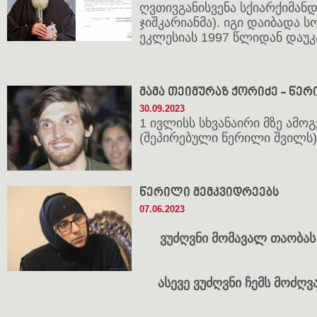
ღვთივგანისვენა სქიარქიმანდ
ჯიშკარიანმა). იგი დაიბადა ს
ეკლესიას 1997 წლიდან დაუკ
მამა თეიმურაზ ქორიძე - წე
30.09.2023
1 ივლისს სხვანაირი მზე ამოგ
(შეპირებული წერილი შვილს)
წე­რი­ლი მემ­კვიდ­რეებს
07.06.2023
ვუძ
ღვნი
მო
მა
ვალ
თაო
ბას
ასე
ვე
ვუძ
ღვნი
ჩემს
მოძ
ღვ