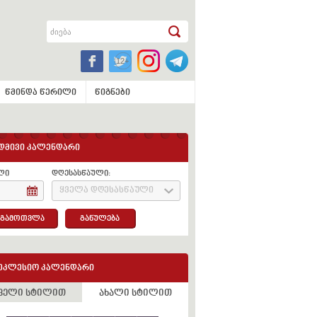
წმინდა წერილი
წიგნები
დმივი კალენდარი
ლი
დღესასწაული:
ყველა დღესასწაული
გამოთვლა
განულება
ეკლესიო კალენდარი
ველი სტილით
ახალი სტილით