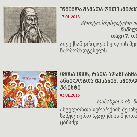
"წმინდა მამათა ღვთისმეტყ
17.01.2013
პროტოპრესვიტერი ი
ნაწილ
თავი 7. ო
ალექსანდრიული სკოლის მე
წარმომადგენელს
იმისათვის, რათა ადამიანმ
ანგელოზთა შესახებ, სჭირდ
ქრისტე
03.01.2013
დასაწყისი იხ. 
ანგელოზთა იერარქიის შესახე
სასულიერო აკადემიის მეოთხ
ცაბაძე: