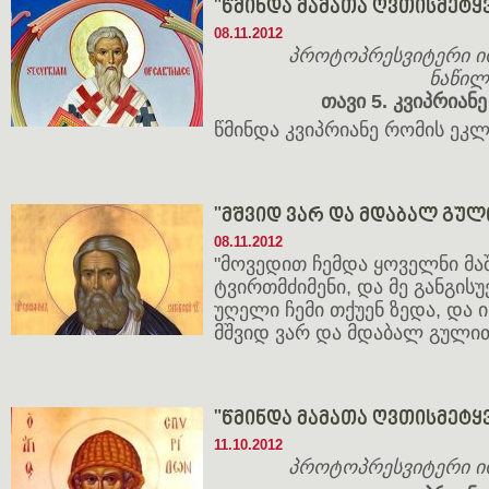
"წმინდა მამათა ღვთისმეტყ
08.11.2012
პროტოპრესვიტერი ი
ნაწილ
თავი 5. კვიპრიან
წმინდა კვიპრიანე რომის ეკლ
"მშვიდ ვარ და მდაბალ გულ
08.11.2012
"მოვედით ჩემდა ყოველნი მ
ტვირთმძიმენი, და მე განგის
უღელი ჩემი თქუენ ზედა, და ი
მშვიდ ვარ და მდაბალ გულით
"წმინდა მამათა ღვთისმეტყ
11.10.2012
პროტოპრესვიტერი ი