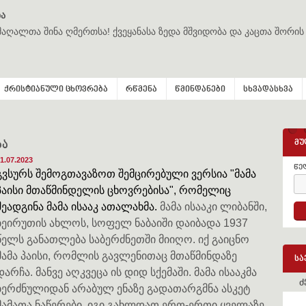
ა
მაღალთა შინა ღმერთსა! ქვეყანასა ზედა მშვიდობა და კაცთა შორის
ქრისტიანული ცხოვრება
რწმენა
წმინდანები
სხვადასხვა
მუ
ბა
1.07.2023
წე
გვსურს შემოგთავაზოთ
შემცირებული ვერსია "მამა
პაისი მთაწმინდელის ცხოვრებისა",
რომელიც
შეადგინა მამა ისააკ ათალახმა.
მამა ისააკი ლიბანში,
ბეირუთის ახლოს, სოფელ ნაბაიში დაიბადა 1937
წელს განათლება საბერძნეთში მიიღო. იქ გაიცნო
მამა პაისი, რომლის გავლენითაც მთაწმინდაზე
სა
დარჩა. მანვე აღკვეცა ის დიდ სქემაში. მამა ისააკმა
ძ
ბერძნულიდან არაბულ ენაზე გადათარგმნა ასკეტ
მამათა ნაწერები. იგი გახლდათ ერთ-ერთი ყველაზე