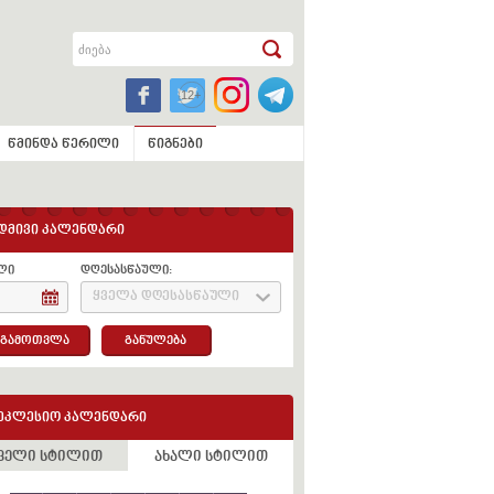
წმინდა წერილი
წიგნები
დმივი კალენდარი
ლი
დღესასწაული:
ყველა დღესასწაული
გამოთვლა
განულება
ეკლესიო კალენდარი
ველი სტილით
ახალი სტილით