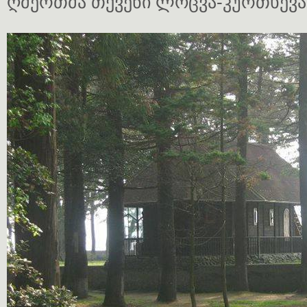
ღმერთმა თქვენი ლოცვა-კურთხევა