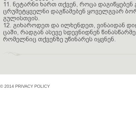
11. ნეტარნი ხართ თქვენ, როცა დაგიწყებენ 
ცრუმეტყველნი დაგწამებენ ყოველგვარ ბო
გულისთვის.
12. გიხაროდეთ და ილხენდეთ, ვინაიდან დი
ცაში, რადგან ასევე სდევნიდნენ წინასწარ
რომელნიც თქვენზე უწინარეს იყვნენ.
© 2014 PRIVACY POLICY
casino
casino
casino
temp
siteleri
siteleri
siteleri
mail
2023
idpcongress.org
bedava
uluslararası
Betpasgiris.vip
mobilcasinositeleri.com
bonus
nakliyat
restbetgiris.co
ilbet
bonus
betpastakip.com
ilbet
veren
restbet.com
giris
siteler
betpas.com
ilbet
bonus