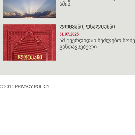
ამინ.
ლოცვანი, ფსალმუნნი
31.07.2025
ამ გვერდიდან შეძლებთ მოძე
განთავსებული
© 2014 PRIVACY POLICY
casino
casino
casino
temp
siteleri
siteleri
siteleri
mail
2023
idpcongress.org
bedava
uluslararası
Betpasgiris.vip
mobilcasinositeleri.com
bonus
nakliyat
restbetgiris.co
ilbet
bonus
betpastakip.com
ilbet
veren
restbet.com
giris
siteler